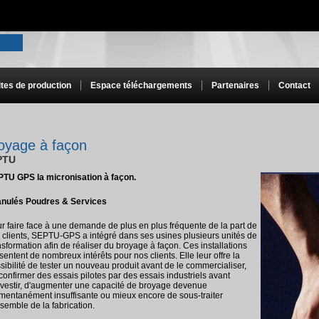
ites de production
Espace téléchargements
Partenaires
Contact
oyage à façon
PTU
TU GPS la micronisation à façon.
nulés Poudres & Services
r faire face à une demande de plus en plus fréquente de la part de
 clients, SEPTU-GPS a intégré dans ses usines plusieurs unités de
nsformation afin de réaliser du broyage à façon. Ces installations
sentent de nombreux intérêts pour nos clients. Elle leur offre la
sibilité de tester un nouveau produit avant de le commercialiser,
confirmer des essais pilotes par des essais industriels avant
nvestir, d'augmenter une capacité de broyage devenue
entanément insuffisante ou mieux encore de sous-traiter
nsemble de la fabrication.