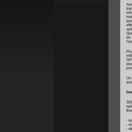
Apr
tra
inf
mat
qua
eff
spé
Que
de 
l'o
Plu
mil
GPS
des
pro
Un 
qua
Dom
SEP
spé
the
- r
- r
- s