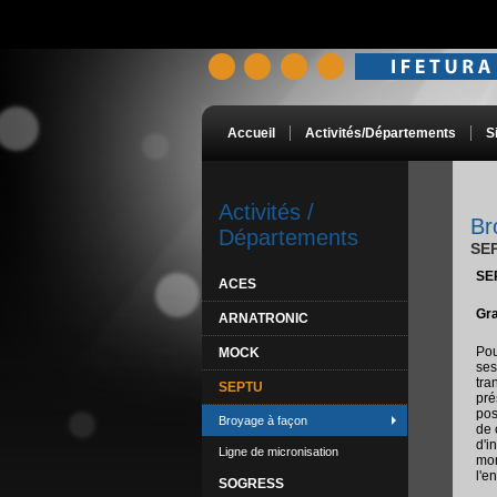
Accueil
Activités/Départements
S
Activités /
Br
Départements
SE
SEP
ACES
Gra
ARNATRONIC
Pou
MOCK
ses
tra
SEPTU
pré
pos
Broyage à façon
de 
d'i
Ligne de micronisation
mom
l'e
SOGRESS