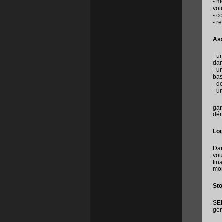
- m
vol
- c
- r
Ass
- u
dan
- u
bas
- d
- u
gar
dém
Log
Dan
vou
fin
mo
St
SEP
gér