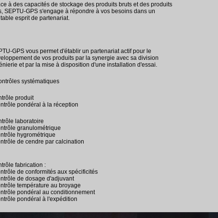
ce à des capacités de stockage des produits bruts et des produits
is, SEPTU-GPS s'engage à répondre à vos besoins dans un
itable esprit de partenariat.
TU-GPS vous permet d'établir un partenariat actif pour le
eloppement de vos produits par la synergie avec sa division
énierie et par la mise à disposition d'une installation d'essai.
ontrôles systématiques
trôle produit
ontrôle pondéral à la réception
trôle laboratoire
ontrôle granulométrique
ontrôle hygrométrique
ontrôle de cendre par calcination
trôle fabrication :
ontrôle de conformités aux spécificités
ontrôle de dosage d'adjuvant
ontrôle température au broyage
ontrôle pondéral au conditionnement
ontrôle pondéral à l'expédition