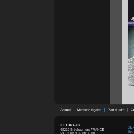
Accueil
Mentions légales
Plan du site
Co
IFETURA-eu
SEPT
68210 Bréchaumont FRANCE
Bro
tél. 33 (0) 3 89 08 08 08