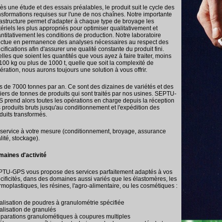
ès une étude et des essais préalables, le produit suit le cycle des
nsformations requises sur l'une de nos chaînes. Notre importante
rastructure permet d'adapter à chaque type de broyage les
ériels les plus appropriés pour optimiser qualitativement et
ntitativement les conditions de production. Notre laboratoire
ectue en permanence des analyses nécessaires au respect des
cifications afin d'assurer une qualité constante du produit fini.
lles que soient les quantités que vous ayez à faire traiter, moins
100 kg ou plus de 1000 t, quelle que soit la complexité de
pération, nous aurons toujours une solution à vous offrir.
s de 7000 tonnes par an. Ce sont des dizaines de variétés et des
liers de tonnes de produits qui sont traités par nos usines. SEPTU-
 prend alors toutes les opérations en charge depuis la réception
 produits bruts jusqu'au conditionnement et l'expédition des
duits transformés.
service à votre mesure (conditionnement, broyage, assurance
lité, stockage).
aines d'activité
TU-GPS vous propose des services parfaitement adaptés à vos
cificités, dans des domaines aussi variés que les élastomères, les
rmoplastiques, les résines, l'agro-alimentaire, ou les cosmétiques :
éalisation de poudres à granulométrie spécifiée
éalisation de granulés
éparations granulométiques à coupures multiples