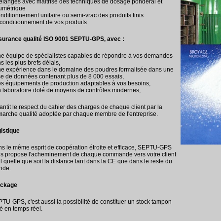
élanges avec maîtrise des techniques de dosage pondéral et
umétrique
onditionnement unitaire ou semi-vrac des produits finis
econditionnement de vos produits
urance qualité ISO 9001 SEPTU-GPS, avec :
ne équipe de spécialistes capables de répondre à vos demandes
s les plus brefs délais,
ne expérience dans le domaine des poudres formalisée dans une
e de données contenant plus de 8 000 essais,
es équipements de production adaptables à vos besoins,
n laboratoire doté de moyens de contrôles modernes,
antit le respect du cahier des charges de chaque client par la
arche qualité adoptée par chaque membre de l'entreprise.
istique
s le même esprit de coopération étroite et efficace, SEPTU-GPS
s propose l'acheminement de chaque commande vers votre client
al quelle que soit la distance tant dans la CE que dans le reste du
nde.
ockage
TU-GPS, c'est aussi la possibilité de constituer un stock tampon
é en temps réel.