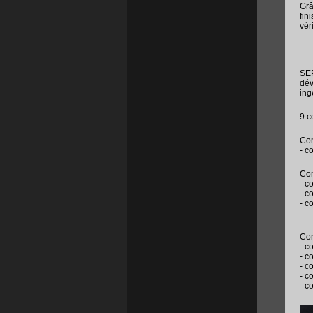
Grâ
fin
vér
SEP
dév
ing
9 c
Con
- c
Con
- c
- c
- c
Con
- c
- c
- c
- c
- c