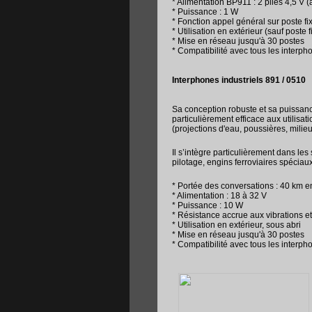
* Alimentation BP911 : 2 piles 4,5 V
* Puissance : 1 W
* Fonction appel général sur poste fi
* Utilisation en extérieur (sauf poste f
* Mise en réseau jusqu'à 30 postes
* Compatibilité avec tous les interph
Interphones industriels 891 / 0510
Sa conception robuste et sa puissan
particulièrement efficace aux utilis
(projections d'eau, poussières, milieu
Il s’intègre particulièrement dans les
pilotage, engins ferroviaires spéciau
* Portée des conversations : 40 km en
* Alimentation : 18 à 32 V
* Puissance : 10 W
* Résistance accrue aux vibrations et
* Utilisation en extérieur, sous abri
* Mise en réseau jusqu'à 30 postes
* Compatibilité avec tous les interph