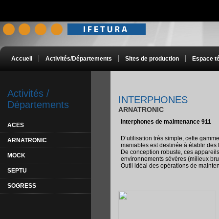
Accueil
Activités/Départements
Sites de production
Espace t
Activités /
INTERPHONES
Départements
ARNATRONIC
Interphones de maintenance 911
ACES
D’utilisation très simple, cette gamm
ARNATRONIC
maniables est destinée à établir des 
De conception robuste, ces appareils
MOCK
environnements sévères (milieux bruy
Outil idéal des opérations de mainte
SEPTU
SOGRESS