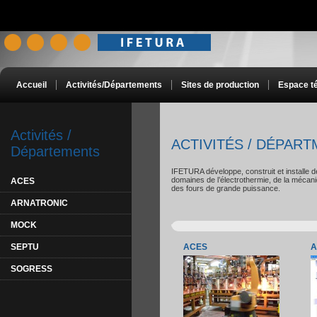
Accueil
Activités/Départements
Sites de production
Espace t
Activités /
ACTIVITÉS / DÉPAR
Départements
IFETURA développe, construit et installe d
domaines de l’électrothermie, de la mécani
ACES
des fours de grande puissance.
ARNATRONIC
MOCK
SEPTU
ACES
A
SOGRESS