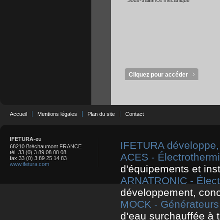
Sous-traitance mécanique
Cliquez pour accéder
Accueil
Mentions légales
Plan du site
Contact
IFETURA-eu
IFETURA développe, co
68210 Bréchaumont FRANCE
tél. 33 (0) 3 89 08 08 08
ACES - Électrotherm
fax 33 (0) 3 89 25 14 83
www.ifetura.com
d'équipements et inst
ARNATRONIC - Électro
développement, con
MOCK - Générateurs 
d’eau surchauffée à 