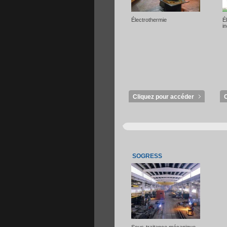
Électrothermie
É
in
Cliquez pour accéder
SOGRESS