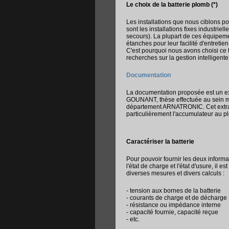
Le choix de la batterie plomb (*)
Les installations que nous ciblons po
sont les installations fixes industriel
secours). La plupart de ces équipeme
étanches pour leur facilité d'entretien 
C'est pourquoi nous avons choisi ce 
recherches sur la gestion intelligent
Documentation
La documentation proposée est un ex
GOUNANT, thèse effectuée au sein
département ARNATRONIC. Cet extrait
particulièrement l'accumulateur au p
Caractériser la batterie
Pour pouvoir fournir les deux informat
l'état de charge et l'état d'usure, il 
diverses mesures et divers calculs :
- tension aux bornes de la batterie
- courants de charge et de décharge
- résistance ou impédance interne
- capacité fournie, capacité reçue
- etc.