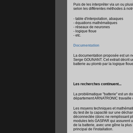
Puis de les interpréter via un ou pl
selon les différentes méthodes à notre
- table d'interpolation, abaques
- équations mathématiques
- réseaux de neurones
- logique floue
- etc.
Documentation
La documentation proposée est un nou
Serge GOUNANT. Cet extrait décrit un
batterie au plomb par la logique floue
Les recherches continuent...
La problématique "batterie" est un
département ARNATRONIC travaille d
Les moyens techniques et mathémati
du test de la capacité sur une déchar
déconnectée (donc ne remplissant plu
modules tels GASPAR qui assurent un 
de la batterie, avec une gêne la plu
principal de l'installation.