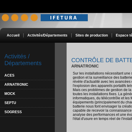
Accueil
Activités/Départements
Sites de production
Espace t
Activités /
CONTRÔLE DE BATT
Départements
ARNATRONIC
Sur les installations nécessitant une
ACES
gestion et la surveillance des batteri
révèle d'actualité avec les avancées 
ARNATRONIC
l'explosion des appareils portatifs te
Mais ces problèmes de gestion de la 
MOCK
toutes les installations fixes. La gén
informatiques, du télécontrôle et les 
équipements (principalement du charg
SEPTU
batterie nous font envisager la créati
capable de recevoir la connaissance 
SOGRESS
analyse des performances et une éva
l'état d'usure en temps réel de l'instal