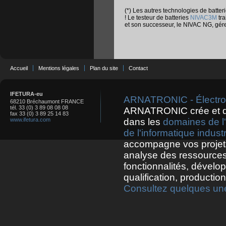
(*) Les autres technologies de batter
! Le testeur de batteries
NIVAC3M
tra
et son successeur, le NIVAC NG, gérer
Accueil
Mentions légales
Plan du site
Contact
IFETURA-eu
ARNATRONIC - Électroni
68210 Bréchaumont FRANCE
tél. 33 (0) 3 89 08 08 08
ARNATRONIC crée et 
fax 33 (0) 3 89 25 14 83
www.ifetura.com
dans les
domaines de l'
de l'informatique industr
accompagne vos projets
analyse des ressources
fonctionnalités, dévelo
qualification, productio
Consultez quelques une