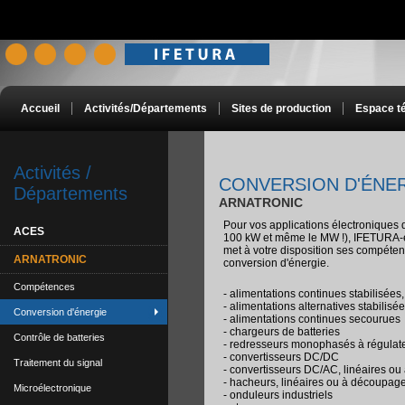
Accueil
Activités/Départements
Sites de production
Espace t
Activités /
CONVERSION D'ÉNE
Départements
ARNATRONIC
Pour vos applications électroniques d
ACES
100 kW et même le MW !), IFETUR
met à votre disposition ses compéte
ARNATRONIC
conversion d'énergie.
Compétences
- alimentations continues stabilisées
- alimentations alternatives stabilis
Conversion d'énergie
- alimentations continues secourues
- chargeurs de batteries
Contrôle de batteries
- redresseurs monophasés à régulate
- convertisseurs DC/DC
Traitement du signal
- convertisseurs DC/AC, linéaires o
- hacheurs, linéaires ou à découpag
Microélectronique
- onduleurs industriels